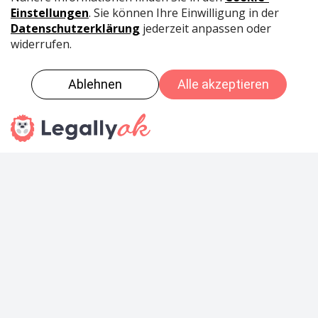
cham@kaffeewelt.ch
Öffnungszeiten
Montag - Freitag: 10:00 - 18:00 Uhr
Samstag: 09:00 - 16:00 Uhr
Sonntag Ruhetag
Unser Servicepartner
FixPoint GmbH
Brunnmatt 16
CH - 6330 Cham
Tel:+41 41 554 00 57
service@fixpoint.swiss